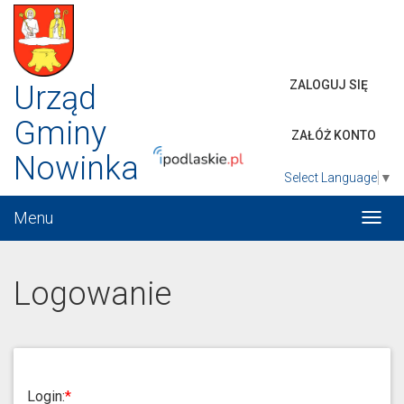
ZALOGUJ SIĘ
Urząd
Gminy
ZAŁÓŻ KONTO
Nowinka
Select Language
▼
Menu
Włąc
menu
Logowanie
Login: